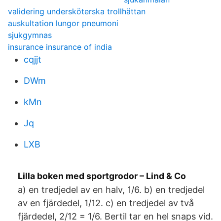
validering undersköterska trollhättan
auskultation lungor pneumoni
sjukgymnas
insurance insurance of india
cqjjt
DWm
kMn
Jq
LXB
Lilla boken med sportgrodor – Lind & Co
a) en tredjedel av en halv, 1/6. b) en tredjedel
av en fjärdedel, 1/12. c) en tredjedel av två
fjärdedel, 2/12 = 1/6. Bertil tar en hel snaps vid.